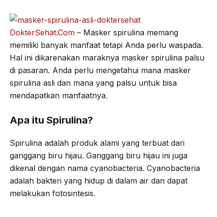
o
e
r
A
o
r
a
p
DokterSehat.Com
– Masker spirulina memang
k
m
p
memiliki banyak manfaat tetapi Anda perlu waspada.
Hal ini dikarenakan maraknya masker spirulina palsu
di pasaran. Anda perlu mengetahui mana masker
spirulina asli dan mana yang palsu untuk bisa
mendapatkan manfaatnya.
Apa itu Spirulina?
Spirulina adalah produk alami yang terbuat dari
ganggang biru hijau. Ganggang biru hijau ini juga
dikenal dengan nama cyanobacteria. Cyanobacteria
adalah bakteri yang hidup di dalam air dan dapat
melakukan fotosintesis.