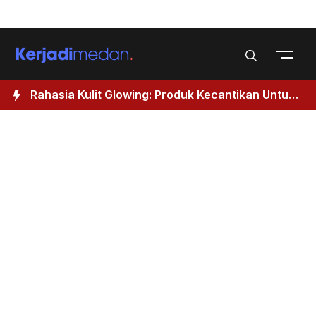
Skip
Menu
to
content
Rahasia Kulit Glowing: Produk Kecantikan Untuk
M
Wanita 40 Tahun Keatas
I