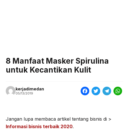
8 Manfaat Masker Spirulina
untuk Kecantikan Kulit
kerjadimedan
F
T
T
W
05/13/2019
a
w
e
h
c
i
l
a
e
t
e
t
Jangan lupa membaca artikel tentang bisnis di >
Informasi bisnis terbaik 2020
.
b
t
g
s