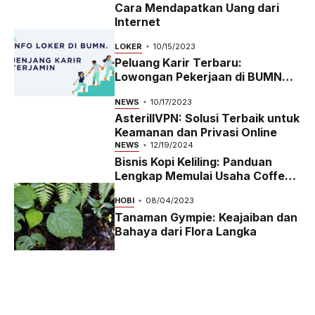
Cara Mendapatkan Uang dari
Internet
LOKER
10/15/2023
Peluang Karir Terbaru:
Lowongan Pekerjaan di BUMN
2023
NEWS
10/17/2023
AsterillVPN: Solusi Terbaik untuk
Keamanan dan Privasi Online
NEWS
12/19/2024
Bisnis Kopi Keliling: Panduan
Lengkap Memulai Usaha Coffee
Bike yang Menguntungkan di
HOBI
08/04/2023
2024
Tanaman Gympie: Keajaiban dan
Bahaya dari Flora Langka