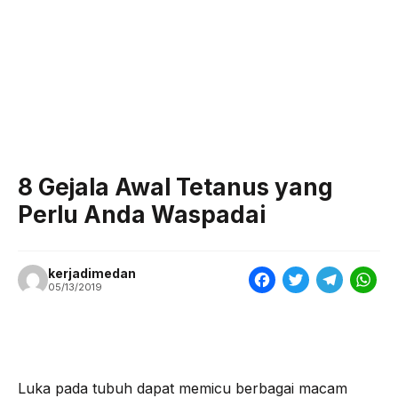
8 Gejala Awal Tetanus yang
Perlu Anda Waspadai
kerjadimedan
F
T
T
W
05/13/2019
a
w
e
h
c
i
l
a
e
t
e
t
Luka pada tubuh dapat memicu berbagai macam
b
t
g
s