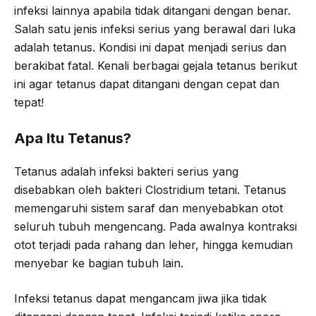
infeksi lainnya apabila tidak ditangani dengan benar.
o
e
r
A
Salah satu jenis infeksi serius yang berawal dari luka
o
r
a
p
adalah tetanus. Kondisi ini dapat menjadi serius dan
k
m
p
berakibat fatal. Kenali berbagai gejala tetanus berikut
ini agar tetanus dapat ditangani dengan cepat dan
tepat!
Apa Itu Tetanus?
Tetanus adalah infeksi bakteri serius yang
disebabkan oleh bakteri Clostridium tetani. Tetanus
memengaruhi sistem saraf dan menyebabkan otot
seluruh tubuh mengencang. Pada awalnya kontraksi
otot terjadi pada rahang dan leher, hingga kemudian
menyebar ke bagian tubuh lain.
Infeksi tetanus dapat mengancam jiwa jika tidak