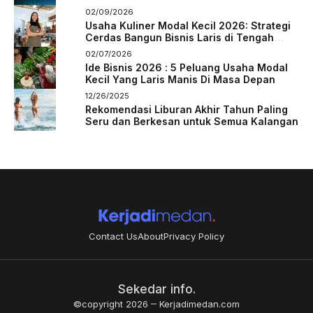
02/09/2026
Usaha Kuliner Modal Kecil 2026: Strategi
Cerdas Bangun Bisnis Laris di Tengah
Persaingan
02/07/2026
Ide Bisnis 2026 : 5 Peluang Usaha Modal
Kecil Yang Laris Manis Di Masa Depan
12/26/2025
Rekomendasi Liburan Akhir Tahun Paling
Seru dan Berkesan untuk Semua Kalangan
Contact Us
About
Privacy Policy
Sekedar info.
©copyright 2026
Kerjadimedan.com