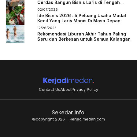
Cerdas Bangun Bisnis Laris di Tengah
Persaingan
02/07/2026
Ide Bisnis 2026 : 5 Peluang Usaha Modal
Kecil Yang Laris Manis Di Masa Depan
12/26/2025
Rekomendasi Liburan Akhir Tahun Paling
Seru dan Berkesan untuk Semua Kalangan
Contact Us
About
Privacy Policy
Sekedar info.
©copyright 2026
Kerjadimedan.com