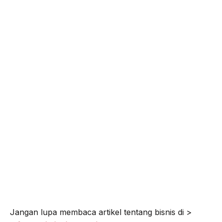
o
e
r
A
o
r
a
p
k
m
p
Jangan lupa membaca artikel tentang bisnis di >