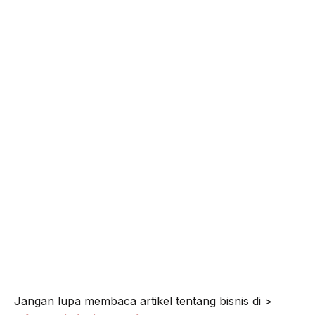
o
e
r
A
o
r
a
p
k
m
p
Jangan lupa membaca artikel tentang bisnis di >