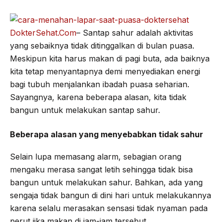
o
e
r
A
o
r
a
p
DokterSehat.Com
– Santap sahur adalah aktivitas
k
m
p
yang sebaiknya tidak ditinggalkan di bulan puasa.
Meskipun kita harus makan di pagi buta, ada baiknya
kita tetap menyantapnya demi menyediakan energi
bagi tubuh menjalankan ibadah puasa seharian.
Sayangnya, karena beberapa alasan, kita tidak
bangun untuk melakukan santap sahur.
Beberapa alasan yang menyebabkan tidak sahur
Selain lupa memasang alarm, sebagian orang
mengaku merasa sangat letih sehingga tidak bisa
bangun untuk melakukan sahur. Bahkan, ada yang
sengaja tidak bangun di dini hari untuk melakukannya
karena selalu merasakan sensasi tidak nyaman pada
perut jika makan di jam-jam tersebut.