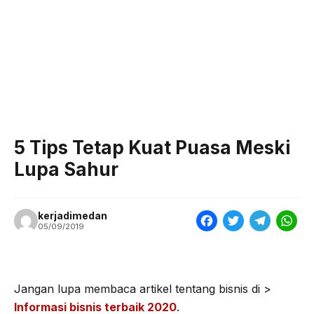
5 Tips Tetap Kuat Puasa Meski
Lupa Sahur
kerjadimedan
F
T
T
W
05/09/2019
a
w
e
h
c
i
l
a
e
t
e
t
Jangan lupa membaca artikel tentang bisnis di >
Informasi bisnis terbaik 2020
.
b
t
g
s