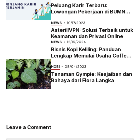
Peluang Karir Terbaru:
Lowongan Pekerjaan di BUMN
2023
NEWS
10/17/2023
AsterillVPN: Solusi Terbaik untuk
Keamanan dan Privasi Online
NEWS
12/19/2024
Bisnis Kopi Keliling: Panduan
Lengkap Memulai Usaha Coffee
Bike yang Menguntungkan di
HOBI
08/04/2023
2024
Tanaman Gympie: Keajaiban dan
Bahaya dari Flora Langka
Leave a Comment