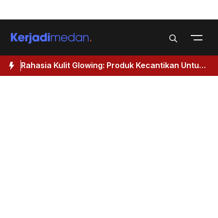
Skip
Menu
to
content
Rahasia Kulit Glowing: Produk Kecantikan Untuk
M
Wanita 40 Tahun Keatas
I