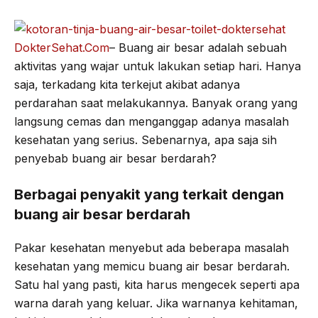
o
e
r
A
o
r
a
p
DokterSehat.Com
– Buang air besar adalah sebuah
k
m
p
aktivitas yang wajar untuk lakukan setiap hari. Hanya
saja, terkadang kita terkejut akibat adanya
perdarahan saat melakukannya. Banyak orang yang
langsung cemas dan menganggap adanya masalah
kesehatan yang serius. Sebenarnya, apa saja sih
penyebab buang air besar berdarah?
Berbagai penyakit yang terkait dengan
buang air besar berdarah
Pakar kesehatan menyebut ada beberapa masalah
kesehatan yang memicu buang air besar berdarah.
Satu hal yang pasti, kita harus mengecek seperti apa
warna darah yang keluar. Jika warnanya kehitaman,