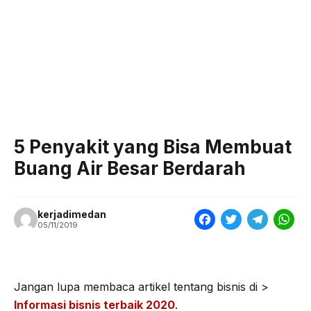
5 Penyakit yang Bisa Membuat
Buang Air Besar Berdarah
kerjadimedan
F
T
T
W
05/11/2019
a
w
e
h
c
i
l
a
e
t
e
t
Jangan lupa membaca artikel tentang bisnis di >
Informasi bisnis terbaik 2020
.
b
t
g
s