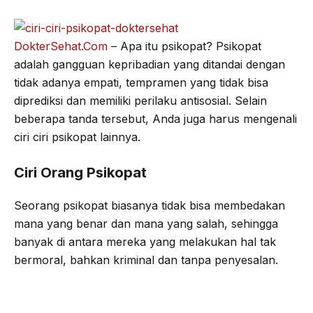
o
e
r
A
o
r
a
p
DokterSehat.Com
– Apa itu psikopat? Psikopat
k
m
p
adalah gangguan kepribadian yang ditandai dengan
tidak adanya empati, tempramen yang tidak bisa
diprediksi dan memiliki perilaku antisosial. Selain
beberapa tanda tersebut, Anda juga harus mengenali
ciri ciri psikopat lainnya.
Ciri Orang Psikopat
Seorang psikopat biasanya tidak bisa membedakan
mana yang benar dan mana yang salah, sehingga
banyak di antara mereka yang melakukan hal tak
bermoral, bahkan kriminal dan tanpa penyesalan.