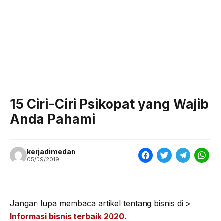
15 Ciri-Ciri Psikopat yang Wajib
Anda Pahami
kerjadimedan
F
T
T
W
05/09/2019
a
w
e
h
c
i
l
a
e
t
e
t
Jangan lupa membaca artikel tentang bisnis di >
Informasi bisnis terbaik 2020
.
b
t
g
s