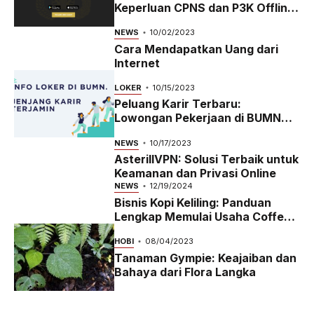
Keperluan CPNS dan P3K Offline
dan Online
NEWS
10/02/2023
Cara Mendapatkan Uang dari
Internet
LOKER
10/15/2023
Peluang Karir Terbaru:
Lowongan Pekerjaan di BUMN
2023
NEWS
10/17/2023
AsterillVPN: Solusi Terbaik untuk
Keamanan dan Privasi Online
NEWS
12/19/2024
Bisnis Kopi Keliling: Panduan
Lengkap Memulai Usaha Coffee
Bike yang Menguntungkan di
HOBI
08/04/2023
2024
Tanaman Gympie: Keajaiban dan
Bahaya dari Flora Langka