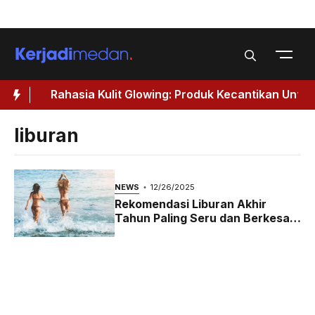
Skip
Menu
to
content
Rahasia Kulit Glowing: Produk Kecantikan Untuk
Wanita 40 Tahun Keatas
liburan
NEWS
12/26/2025
Rekomendasi Liburan Akhir
Tahun Paling Seru dan Berkesan
untuk Semua Kalangan