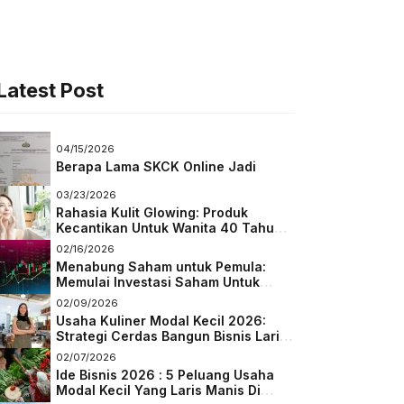
Latest Post
04/15/2026
Berapa Lama SKCK Online Jadi
03/23/2026
Rahasia Kulit Glowing: Produk
Kecantikan Untuk Wanita 40 Tahun
Keatas
02/16/2026
Menabung Saham untuk Pemula:
Memulai Investasi Saham Untuk
Pemula
02/09/2026
Usaha Kuliner Modal Kecil 2026:
Strategi Cerdas Bangun Bisnis Laris
di Tengah Persaingan
02/07/2026
Ide Bisnis 2026 : 5 Peluang Usaha
Modal Kecil Yang Laris Manis Di