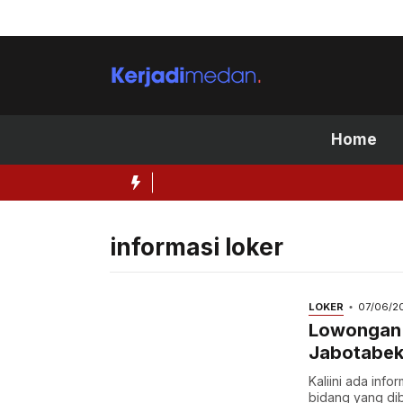
Skip
to
content
Home
informasi loker
LOKER
07/06/2
Lowongan 
Jabotabek
Kaliini ada inf
bidang yang di