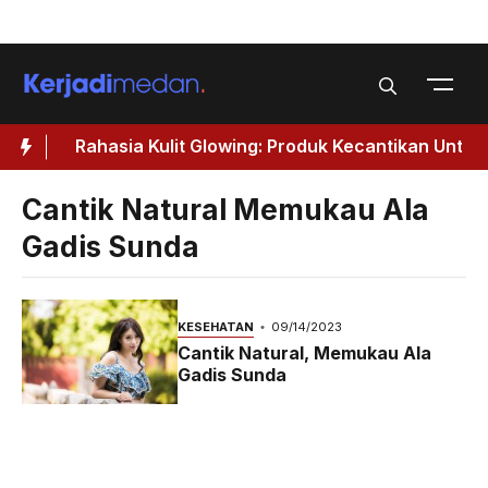
Skip
Menu
to
content
Rahasia Kulit Glowing: Produk Kecantikan Untuk
Wanita 40 Tahun Keatas
Cantik Natural Memukau Ala
Gadis Sunda
KESEHATAN
09/14/2023
Cantik Natural, Memukau Ala
Gadis Sunda