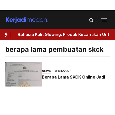
Skip
Menu
to
content
Rahasia Kulit Glowing: Produk Kecantikan Untuk
Wanita 40 Tahun Keatas
berapa lama pembuatan skck
NEWS
04/15/2026
Berapa Lama SKCK Online Jadi