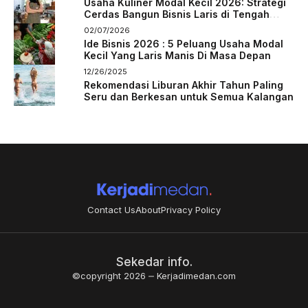
Usaha Kuliner Modal Kecil 2026: Strategi
Cerdas Bangun Bisnis Laris di Tengah
Persaingan
02/07/2026
Ide Bisnis 2026 : 5 Peluang Usaha Modal
Kecil Yang Laris Manis Di Masa Depan
12/26/2025
Rekomendasi Liburan Akhir Tahun Paling
Seru dan Berkesan untuk Semua Kalangan
Contact Us
About
Privacy Policy
Sekedar info.
©copyright 2026
Kerjadimedan.com